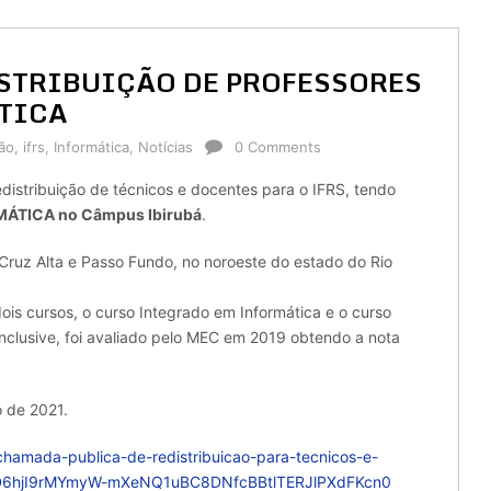
STRIBUIÇÃO DE PROFESSORES
TICA
ão
,
ifrs
,
Informática
,
Notícias
0 Comments
istribuição de técnicos e docentes para o IFRS, tendo
MÁTICA no Câmpus Ibirubá
.
Cruz Alta e Passo Fundo, no noroeste do estado do Rio
ois cursos, o curso Integrado em Informática e o curso
nclusive, foi avaliado pelo MEC em 2019 obtendo a nota
o de 2021.
e-chamada-publica-de-redistribuicao-para-tecnicos-e-
lD6hjI9rMYmyW-mXeNQ1uBC8DNfcBBtlTERJlPXdFKcn0