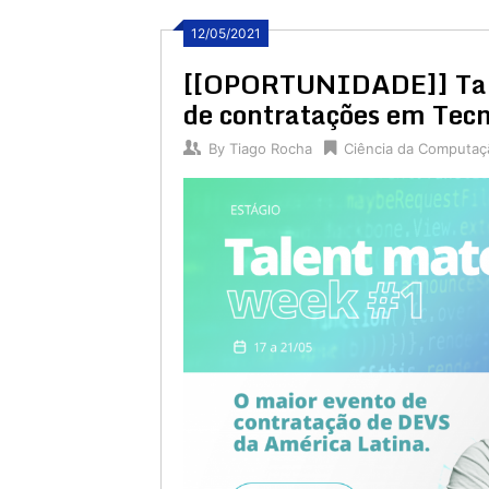
12/05/2021
[[OPORTUNIDADE]] Tale
de contratações em Tecn
By
Tiago Rocha
Ciência da Computaç