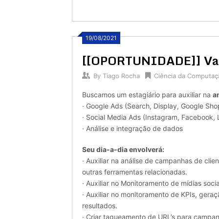
19/08/2021
[[OPORTUNIDADE]] Vaga
By
Tiago Rocha
Ciência da Computaç
Buscamos um estagiário para auxiliar na
a
· Google Ads (Search, Display, Google Sho
· Social Media Ads (Instagram, Facebook, L
· Análise e integração de dados
Seu dia-a-dia envolverá:
· Auxiliar na análise de campanhas de cli
outras ferramentas relacionadas.
· Auxiliar no Monitoramento de mídias socia
· Auxiliar no monitoramento de KPIs, ger
resultados.
· Criar tagueamento de URL’s para campan