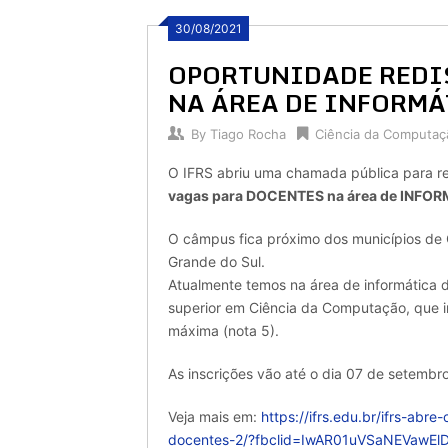
30/08/2021
OPORTUNIDADE REDI
NA ÁREA DE INFORMÁ
By
Tiago Rocha
Ciência da Computaç
O IFRS abriu uma chamada pública para red
vagas para DOCENTES na área de INFOR
O câmpus fica próximo dos municípios de 
Grande do Sul.
Atualmente temos na área de informática d
superior em Ciência da Computação, que i
máxima (nota 5).
As inscrições vão até o dia 07 de setembr
Veja mais em:
https://ifrs.edu.br/ifrs-abr
docentes-2/?fbclid=IwAR01uVSaNEVawE