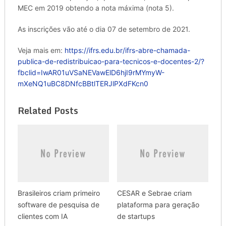
MEC em 2019 obtendo a nota máxima (nota 5).
As inscrições vão até o dia 07 de setembro de 2021.
Veja mais em:
https://ifrs.edu.br/ifrs-abre-chamada-
publica-de-redistribuicao-para-tecnicos-e-docentes-2/?
fbclid=IwAR01uVSaNEVawElD6hjI9rMYmyW-
mXeNQ1uBC8DNfcBBtlTERJlPXdFKcn0
Related Posts
Brasileiros criam primeiro
CESAR e Sebrae criam
software de pesquisa de
plataforma para geração
clientes com IA
de startups