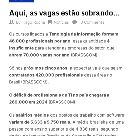
Aqui, as vagas estão sobrando…
By
Tiago Rocha
Notícias
0 Comments
Os cursos ligados a
Tenologia da Informaçã
o
formam
46.000 profissionais por ano
, essa quantidade
é
insuficiente
para atender as empresas do setor, que
abrem 70.000 vagas por ano
(BRASSCOM).
Só nos
próximos cinco anos
, a expectativa é que sejam
contratados 420.000 profissionais
dessa área no
Brasil (BRASSCOM).
O
déficit
de profissionais de TI
no país
chegará a
260.000 em 2024
(BRASSCOM).
Os
salários médios
dos postos de trabalho com software
variam de 5.633 a 9.750 reais
. A média brasileira de uma
pessoa com ensino superior é de 4.836 reais, segundo
dados do Instituto Brasileiro de Geografia e Estatística.