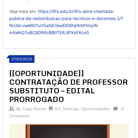
Veja mais em:
https://ifrs.edu.br/ifrs-abre-chamada-
publica-de-redistribuicao-para-tecnicos-e-docentes-2/?
fbclid=IwAR01uVSaNEVawElD6hjI9rMYmyW-
mXeNQ1uBC8DNfcBBtlTERJlPXdFKcn0
27/03/2020
[[OPORTUNIDADE]]
CONTRATAÇÃO DE PROFESSOR
SUBSTITUTO – EDITAL
PRORROGADO
By
Tiago Rocha
ifrs
,
Notícias
,
Oportunidades
0
Comments