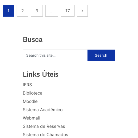
Paginação
1
2
3
…
17
de
posts
Busca
Links Úteis
IFRS
Biblioteca
Moodle
Sistema Acadêmico
Webmail
Sistema de Reservas
Sistema de Chamados