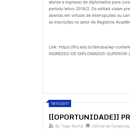
alunos e ingresso de diplomados para cur
período letivo 2018/2. Os editais visam p
abertas em virtude de interrupções ou can
as inscrições no setor de Registros Acadê
Link: https://ifrs.edu.br/ibiruba/wp-con
INGRESSO-DE-DIPLOMADOS-SUPERIOR-2
18/10/2017
[[OPORTUNIDADE]] P
By
Tiago Rocha
Ciência da Computaç