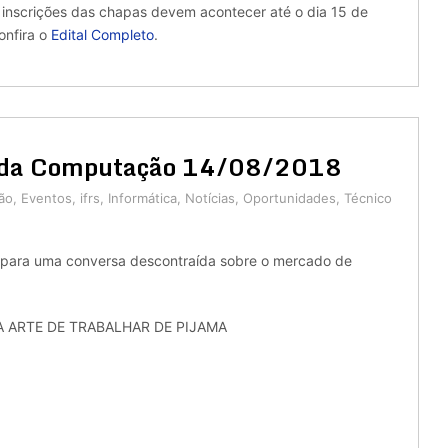
 inscrições das chapas devem acontecer até o dia 15 de
onfira o
Edital Completo
.
a da Computação 14/08/2018
ão
,
Eventos
,
ifrs
,
Informática
,
Notícias
,
Oportunidades
,
Técnico
ara uma conversa descontraída sobre o mercado de
A ARTE DE TRABALHAR DE PIJAMA