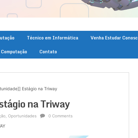
putação
Técnico em Informática
Venha Estudar Conosc
. Computação
Contato
tunidade]] Estágio na Triway
stágio na Triway
ção
,
Oportunidades
0 Comments
WAY