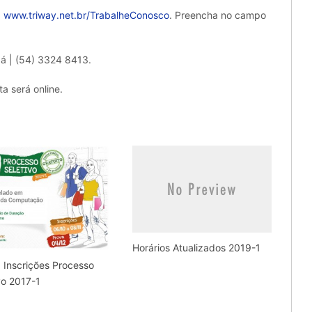
:
www.triway.net.br/TrabalheConosco
. Preencha no campo
bá | (54) 3324 8413.
a será online.
Horários Atualizados 2019-1
 Inscrições Processo
vo 2017-1