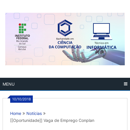
Skip
to
content
MENU
10/10/2018
Home
Notícias
[[Oportunidade]] Vaga de Emprego Conplan