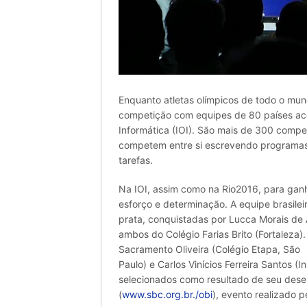
Enquanto atletas olímpicos de todo o mu
competição com equipes de 80 países aco
Informática (IOI). São mais de 300 compe
competem entre si escrevendo programas
tarefas.
Na IOI, assim como na Rio2016, para gan
esforço e determinação. A equipe brasil
prata, conquistadas por Lucca Morais de A
ambos do Colégio Farias Brito (Fortaleza
Sacramento Oliveira (Colégio Etapa, São
Paulo) e Carlos Vinícios Ferreira Santos (I
selecionados como resultado de seu dese
(
www.sbc.org.br./obi
), evento realizado p