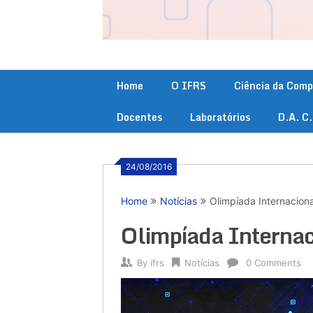
Home
O IFRS
Ciência da Com
Docentes
Laboratórios
D.A. C
24/08/2016
Home
Notícias
Olimpíada Internaciona
Olimpíada Internac
By
ifrs
Notícias
0 Comments