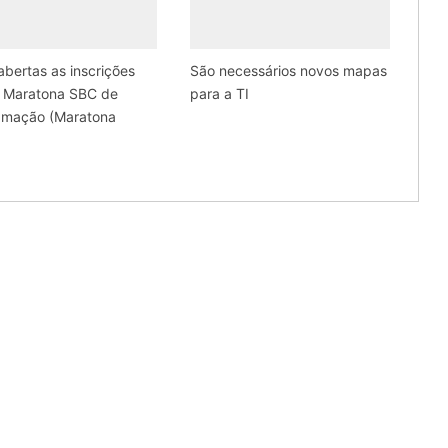
abertas as inscrições
São necessários novos mapas
a Maratona SBC de
para a TI
amação (Maratona