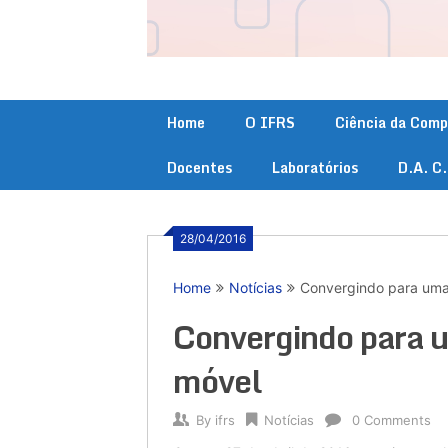
Home
O IFRS
Ciência da Com
Docentes
Laboratórios
D.A. C
28/04/2016
Home
Notícias
Convergindo para uma
Convergindo para 
móvel
By
ifrs
Notícias
0 Comments