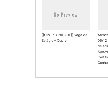
[[OPORTUNIDADE]] Vaga de
Atençã
Estágio – Coprel
06/12 
de sol
Aprov
Certif
Conhe