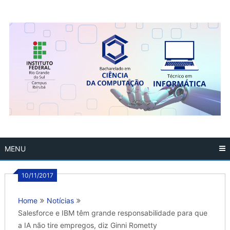
Skip
to
content
MENU
10/11/2017
Home
Notícias
Salesforce e IBM têm grande responsabilidade para que
a IA não tire empregos, diz Ginni Rometty