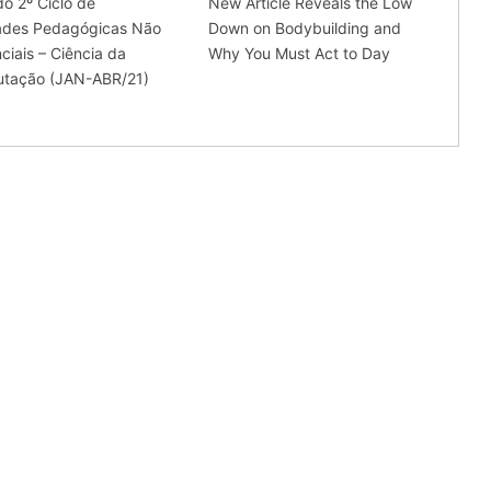
 do 2º Ciclo de
New Article Reveals the Low
dades Pedagógicas Não
Down on Bodybuilding and
ciais – Ciência da
Why You Must Act to Day
tação (JAN-ABR/21)