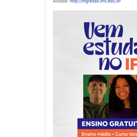
Acesse:
http://ingresso.ifrs.edu.br