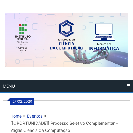
Skip
to
content
MENU
27/02/2020
Home
Eventos
[[OPORTUNIDADE]] Processo Seletivo Complementar –
Vagas Ciência da Computação