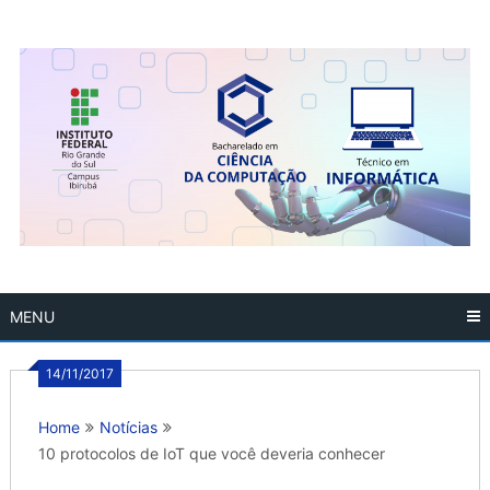
Skip
to
content
MENU
14/11/2017
Home
Notícias
10 protocolos de IoT que você deveria conhecer