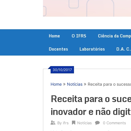
Home
O IFRS
Ciência da Com
Docentes
Laboratórios
D.A. C
30/10/2017
Home
Notícias
Receita para o sucess
Receita para o su
inovador e não digit
By
ifrs
Notícias
0 Comments