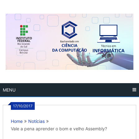
Skip
to
content
MENU
17/10/2017
Home
Notícias
Vale a pena aprender o bom e velho Assembly?