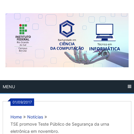
Skip
to
content
MENU
01/09/2017
Home
Notícias
TSE promove Teste Público de Segurança da urna
eletrônica em novembro.