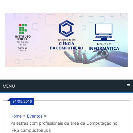
Skip
to
content
MENU
31/05/2016
Home
Eventos
Palestras com profissionais da área da Computação no
IFRS campus Ibirubá