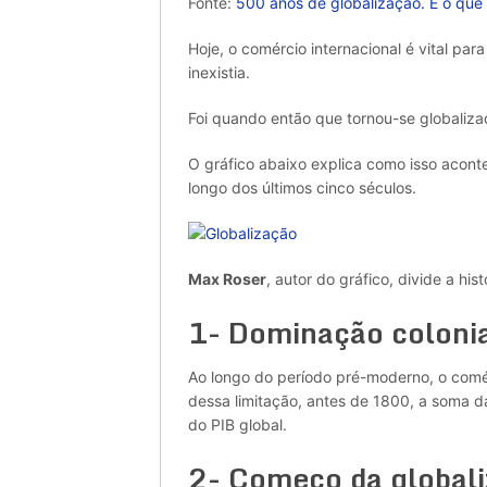
Fonte:
500 anos de globalização. E o que 
Hoje, o comércio internacional é vital pa
inexistia.
Foi quando então que tornou-se globaliz
O gráfico abaixo explica como isso aconte
longo dos últimos cinco séculos.
Max Roser
, autor do gráfico, divide a his
1- Dominação colon
Ao longo do período pré-moderno, o comérc
dessa limitação, antes de 1800, a soma 
do PIB global.
2- Começo da global